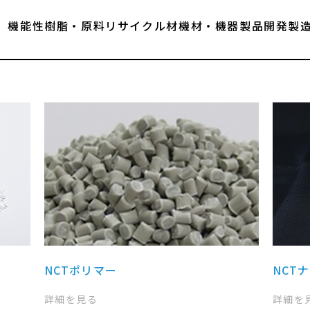
機能性樹脂・原料
リサイクル材
機材・機器
製品
開発
製
NCTポリマー
NCT
詳細を見る
詳細を