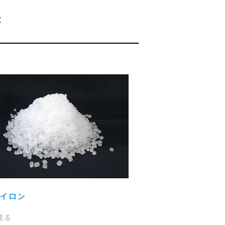
造
ナイロン
見る