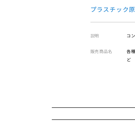
プラスチック
説明
コ
販売商品名
各
ど