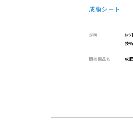
成膜シート
説明
材
技
販売商品名
成膜