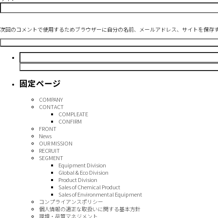
次回のコメントで使用するためブラウザーに自分の名前、メールアドレス、サイトを保存
検
索:
固定ページ
COMPANY
CONTACT
COMPLEATE
CONFIRM
FRONT
News
OUR MISSION
RECRUIT
SEGMENT
Equipment Division
Global & Eco Division
Product Division
Sales of Chemical Product
Sales of Environmental Equipment
コンプライアンスポリシー
個人情報の適正な取扱いに関する基本方針
環境・品質マネジメント