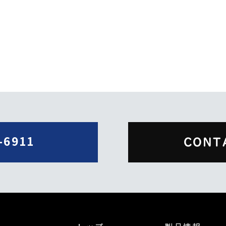
-6911
CONT