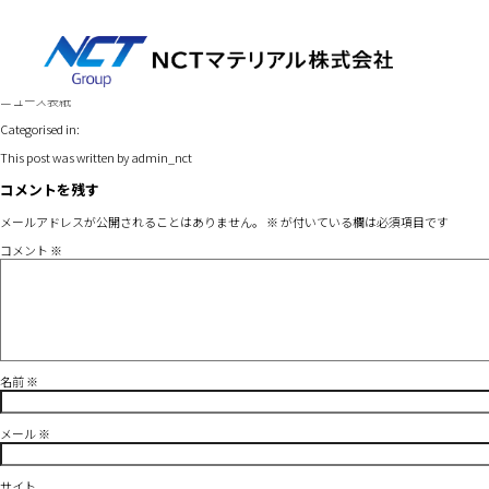
ニュース表紙
3月 19, 2026 5:49 pm
Published by
admin_nct
Leave your thoughts
ニュース表紙
Categorised in:
This post was written by admin_nct
コメントを残す
メールアドレスが公開されることはありません。
※
が付いている欄は必須項目です
コメント
※
名前
※
メール
※
サイト